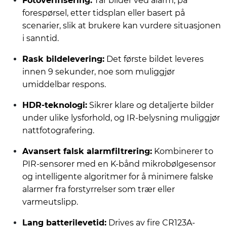
Fotoverifisering:
Tar bilder ved alarm, på
forespørsel, etter tidsplan eller basert på
scenarier, slik at brukere kan vurdere situasjonen
i sanntid.
Rask bildelevering:
Det første bildet leveres
innen 9 sekunder, noe som muliggjør
umiddelbar respons.
HDR-teknologi:
Sikrer klare og detaljerte bilder
under ulike lysforhold, og IR-belysning muliggjør
nattfotografering.
Avansert falsk alarmfiltrering:
Kombinerer to
PIR-sensorer med en K-bånd mikrobølgesensor
og intelligente algoritmer for å minimere falske
alarmer fra forstyrrelser som trær eller
varmeutslipp.
Lang batterilevetid:
Drives av fire CR123A-