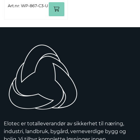
Art.nr: WP-867-C3-U
Elotec er totalleverandør av sikkerhet til næring,
industri, landbruk, bygård, verneverdige bygg og
bolig. Vi tilbyr komplette løsninger innen