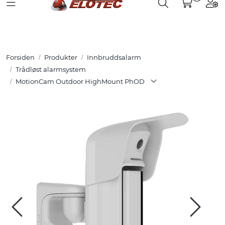
Toggle navigation
Toggle search
Togg
Skip to main content
Partnerweb
Produkter
Forsiden
Produkter
Innbruddsalarm
Løsninger
Trådløst alarmsystem
MotionCam Outdoor HighMount PhOD
Hjelpesenter
Kurs
Referanser
Nettbutikk