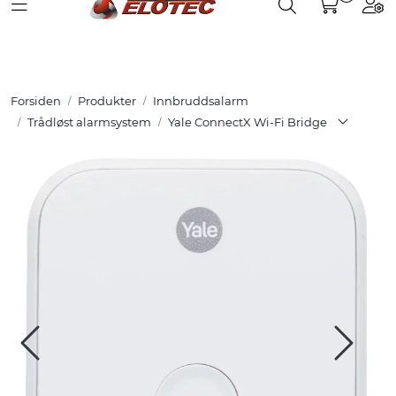
Toggle navigation
Toggle search
Togg
Skip to main content
Partnerweb
Produkter
Forsiden
Produkter
Innbruddsalarm
Løsninger
Trådløst alarmsystem
Yale ConnectX Wi-Fi Bridge
Hjelpesenter
Kurs
Referanser
Nettbutikk