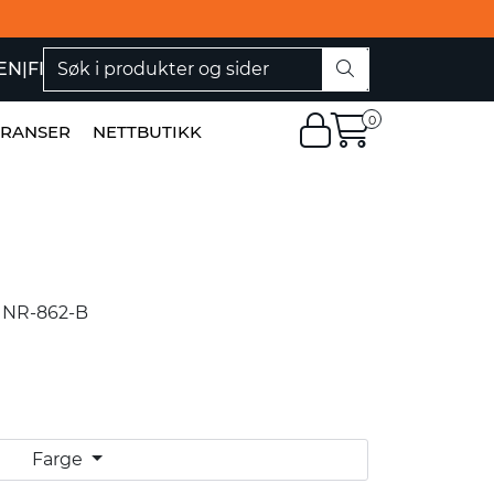
EN
|
FI
0
ERANSER
NETTBUTIKK
 NR-862-B
Farge