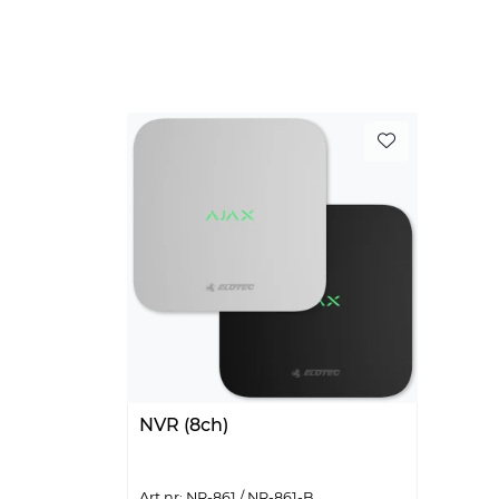
NVR (8ch)
Art.nr: NR-861 / NR-861-B