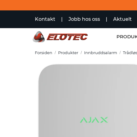
Skip to main content
Kontakt
|
Jobb hos oss
|
Aktuelt
PRODUK
Forsiden
Produkter
Innbruddsalarm
Trådlø