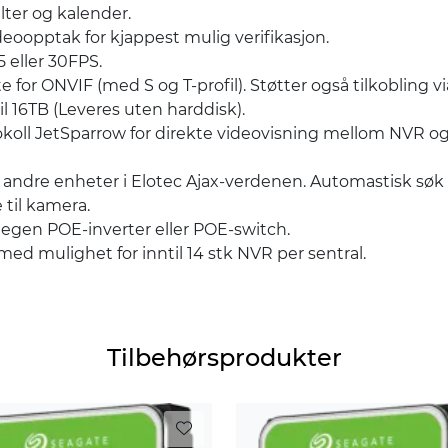
ilter og kalender.
deoopptak for kjappest mulig verifikasjon.
5 eller 30FPS.
e for ONVIF (med S og T-profil). Støtter også tilkobling v
l 16TB (Leveres uten harddisk).
okoll JetSparrow for direkte videovisning mellom NVR o
 andre enheter i Elotec Ajax-verdenen. Automastisk sø
 til kamera.
egen POE-inverter eller POE-switch.
ed mulighet for inntil 14 stk NVR per sentral.
Tilbehørsprodukter