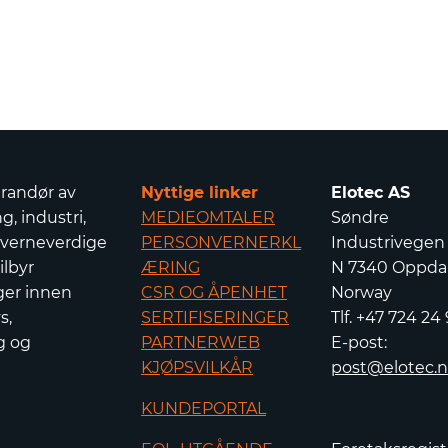
erandør av
Nyttige linker
Elotec AS
g, industri,
MEDIEOMTALER
Søndre
 verneverdige
PERSONVERNERKL
Industrivegen
ilbyr
ÆRING
N 7340 Oppdal
ger innen
CSR OG ÅPENHET
Norway
s,
SERTIFISERINGER
Tlf. +47 724 24
g og
PARTNERWEB
E-post:
KJØPSVILKÅR
post@elotec.
KUNDEPORTAL