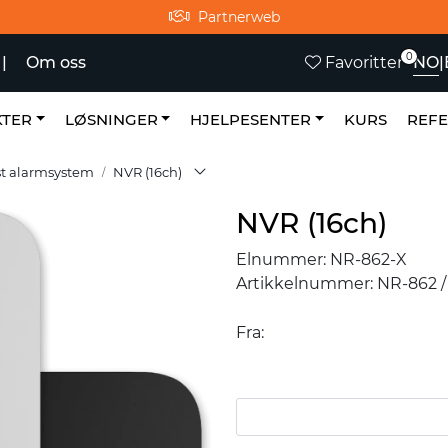
Partnerweb
0
NO
|
|
Om oss
Favoritter
TER
LØSNINGER
HJELPESENTER
KURS
REF
st alarmsystem
NVR (16ch)
NVR (16ch)
Elnummer:
NR-862-X
Artikkelnummer:
NR-862 /
Fra: