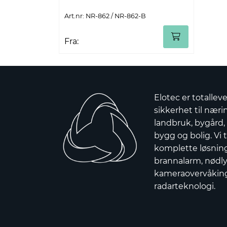
Art.nr: NR-862 / NR-862-B
Fra:
Elotec er totallev
sikkerhet til nærin
landbruk, bygård,
bygg og bolig. Vi t
komplette løsnin
brannalarm, nødly
kameraovervåkin
radarteknologi.