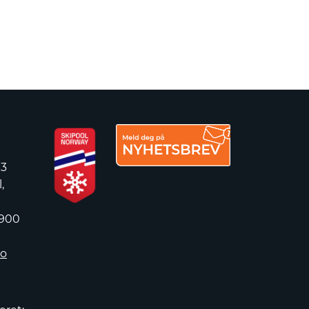
 3
,
 900
no