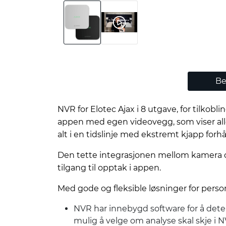
Be
NVR for Elotec Ajax i 8 utgave, for tilkob
appen med egen videovegg, som viser alle 
alt i en tidslinje med ekstremt kjapp forh
Den tette integrasjonen mellom kamera o
tilgang til opptak i appen.
Med gode og fleksible løsninger for perso
NVR har innebygd software for å dete
mulig å velge om analyse skal skje i N