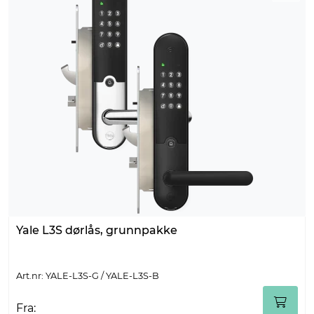
Yale L3S dørlås, grunnpakke
Art.nr: YALE-L3S-G / YALE-L3S-B
Fra: