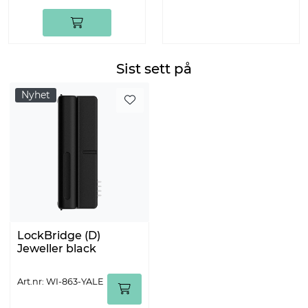
Sist sett på
Nyhet
LockBridge (D)
Jeweller black
Art.nr: WI-863-YALE