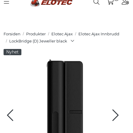
Toggle navigation
Toggle search
Togg
Skip to main content
Partnerweb
Produkter
Forsiden
Produkter
Elotec Ajax
Elotec Ajax Innbrudd
Løsninger
LockBridge (D) Jeweller black
Nyhet
Hjelpesenter
Kurs
Referanser
Nettbutikk